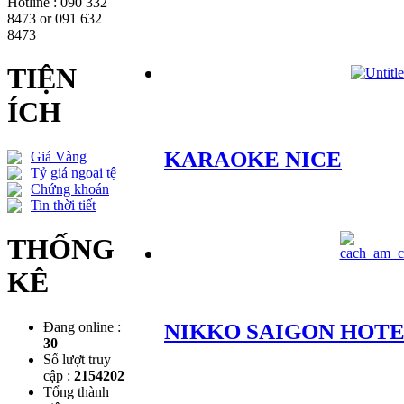
Hotline : 090 332
8473 or 091 632
8473
TIỆN
ÍCH
KARAOKE NICE
Giá Vàng
Tỷ giá ngoại tệ
Chứng khoán
Tin thời tiết
THỐNG
KÊ
Đang online :
NIKKO SAIGON HOT
30
Số lượt truy
cập :
2154202
Tổng thành