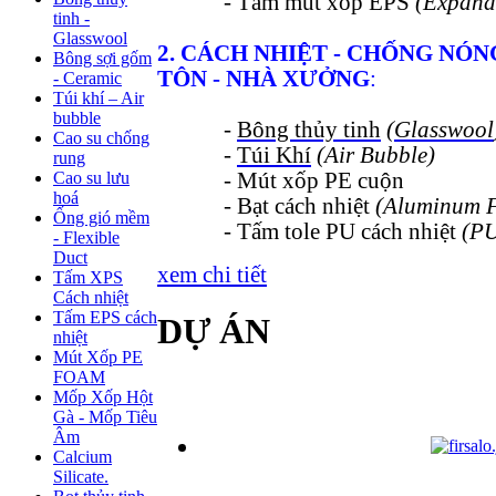
- Tấm mút xốp EPS
(Expand
tinh -
Glasswool
2. CÁCH NHIỆT - CHỐNG NÓN
Bông sợi gốm
TÔN - NHÀ XƯỞNG
:
- Ceramic
Túi khí – Air
bubble
-
Bông thủy tinh
(
Glasswool
Cao su chống
-
Túi Khí
(Air Bubble)
rung
Cao su lưu
- Mút xốp PE cuộn
hoá
- Bạt cách nhiệt
(Aluminum F
Ống gió mềm
- Tấm tole PU cách nhiệt
(PU
- Flexible
Duct
xem chi tiết
Tấm XPS
Cách nhiệt
Tấm EPS cách
DỰ ÁN
nhiệt
Mút Xốp PE
FOAM
Mốp Xốp Hột
Gà - Mốp Tiêu
Âm
Calcium
Silicate.