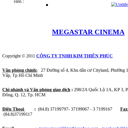
viên :
MEGASTAR CINEMA
Copyright © 2011
CÔNG TY TNHH KIM THIÊN PHÚC
Văn phòng chính:
27 Đường số 4, Khu dân cư Cityland, Phường 
Vấp, Tp Hồ Chí Minh
Chi nhánh và Văn phòng giao dịch
:
298/2A Quốc Lộ 1A, KP 3, 
Đông, Q. 12, Tp. HCM
Điện Thoại
:
(84.8) 37199797- 37199067 - 3 7199167
Fax
(84.8)37199117