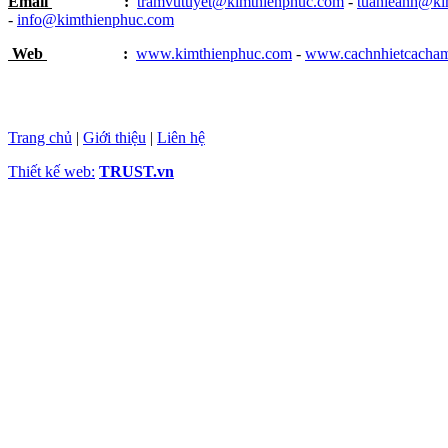
Email
:
tramvutuyet@kimthienphuc.com
-
tuanleanh@ki
-
info@kimthienphuc.com
Web
:
www.kimthienphuc.com
-
www.cachnhietcacha
Trang chủ
|
Giới thiệu
|
Liên hệ
Thiết kế web:
TRUST.vn