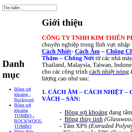
Giới thiệu
CÔNG TY TNHH
KIM THIÊN P
chuyên nghiệp trong lĩnh vực nhập 
Cách Nhiê
t
-
Cách Âm
–
Chống C
Thấm – Chống Nứt
từ các nhà má
Danh
Thailand, Malaysia, Taiwan, Indones
cho các công trình
cách nhiệt nóng
&
mục
lượng cao như sau:
Bông sợi
1. CÁCH ÂM – CÁCH NHIỆT –
khoáng -
VÁCH – SÀN:
Rockwool
Bông sợi
khoáng
-
Bông sợi khoáng
dạng tấ
TOMBO -
-
Bông thủy tinh
(Glasswool
ROCKWOOL
- Tấm XPS
(Extruded Polyst
TOMBO
Bông thủy