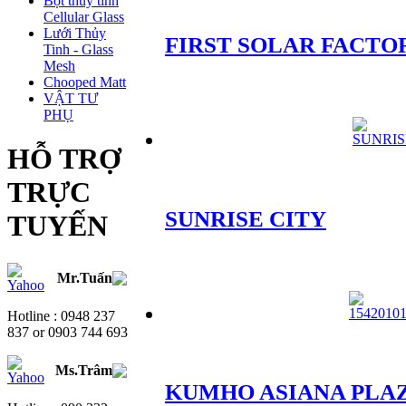
Bọt thủy tinh
Cellular Glass
Lưới Thủy
FIRST SOLAR FACTO
Tinh - Glass
Mesh
Chooped Matt
VẬT TƯ
PHỤ
HỖ TRỢ
TRỰC
SUNRISE CITY
TUYẾN
Mr.Tuấn
Hotline : 0948 237
837 or 0903 744 693
Ms.Trâm
KUMHO ASIANA PLA