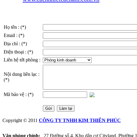
Họ tên :
(*)
Email :
(*)
Địa chỉ :
(*)
Điện thoại :
(*)
Liên hệ tới phòng :
Nội dung liên lạc :
(*)
Mã bảo vệ :
(*)
Gửi
Làm lại
Copyright © 2011
CÔNG TY TNHH KIM THIÊN PHÚC
Văn phòng chính:
27 Đường số 4, Khu dân cư Cityland, Phường 