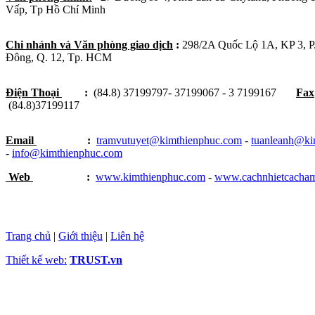
Vấp, Tp Hồ Chí Minh
Chi nhánh và Văn phòng giao dịch
:
298/2A Quốc Lộ 1A, KP 3, 
Đông, Q. 12, Tp. HCM
Điện Thoại
:
(84.8) 37199797- 37199067 - 3 7199167
Fax
(84.8)37199117
Email
:
tramvutuyet@kimthienphuc.com
-
tuanleanh@ki
-
info@kimthienphuc.com
Web
:
www.kimthienphuc.com
-
www.cachnhietcacha
Trang chủ
|
Giới thiệu
|
Liên hệ
Thiết kế web:
TRUST.vn