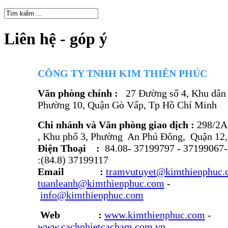
Liên hệ - góp ý
CÔNG TY TNHH KIM THIÊN PHÚC
Văn phòng chính :
27 Đường số 4, Khu dân 
Phường 10, Quận Gò Vấp, Tp Hồ Chí Minh
Chi nhánh và Văn phòng giao dịch :
298/2A
, Khu phố 3, Phường An Phú Đông, Quận 12
Điện Thoại
:
84.08- 37199797 - 37199067
:(84.8) 37199117
Email
:
tramvutuyet@kimthienphuc
tuanleanh@kimthienphuc.com
info@kimthienphuc.com
Web
:
www.kimthienphuc.com
-
www.cachnhietcacham.com.vn