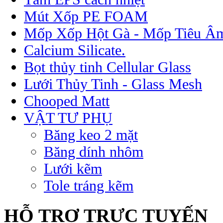
Mút Xốp PE FOAM
Mốp Xốp Hột Gà - Mốp Tiêu Â
Calcium Silicate.
Bọt thủy tinh Cellular Glass
Lưới Thủy Tinh - Glass Mesh
Chooped Matt
VẬT TƯ PHỤ
Băng keo 2 mặt
Băng dính nhôm
Lưới kẽm
Tole tráng kẽm
HỖ TRỢ TRỰC TUYẾN