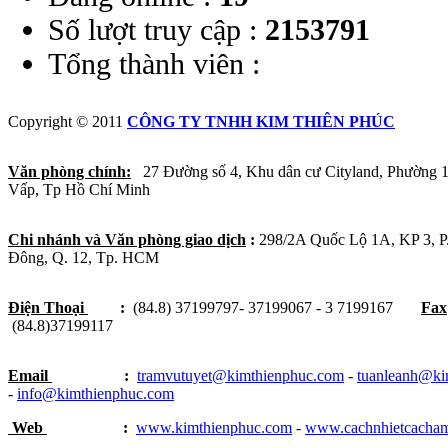
Số lượt truy cập :
2153791
Tổng thành viên :
Copyright © 2011
CÔNG TY TNHH KIM THIÊN PHÚC
Văn phòng chính:
27 Đường số 4, Khu dân cư Cityland, Phường 
Vấp, Tp Hồ Chí Minh
Chi nhánh và Văn phòng giao dịch
:
298/2A Quốc Lộ 1A, KP 3, 
Đông, Q. 12, Tp. HCM
Điện Thoại
:
(84.8) 37199797- 37199067 - 3 7199167
Fax
(84.8)37199117
Email
:
tramvutuyet@kimthienphuc.com
-
tuanleanh@ki
-
info@kimthienphuc.com
Web
:
www.kimthienphuc.com
-
www.cachnhietcacha