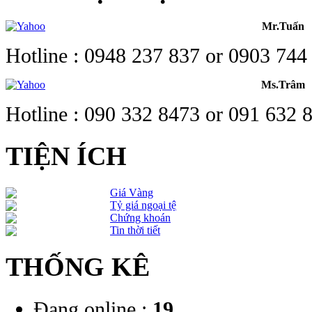
Mr.Tuấn
Hotline : 0948 237 837 or 0903 744
Ms.Trâm
Hotline : 090 332 8473 or 091 632 
TIỆN ÍCH
Giá Vàng
Tỷ giá ngoại tệ
Chứng khoán
Tin thời tiết
THỐNG KÊ
Đang online :
19