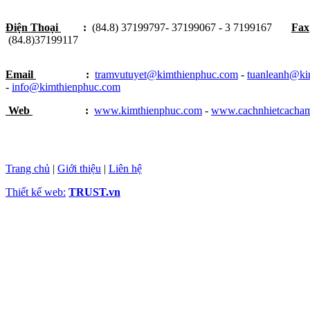
Điện Thoại
:
(84.8) 37199797- 37199067 - 3 7199167
Fax
(84.8)37199117
Email
:
tramvutuyet@kimthienphuc.com
-
tuanleanh@ki
-
info@kimthienphuc.com
Web
:
www.kimthienphuc.com
-
www.cachnhietcacha
Trang chủ
|
Giới thiệu
|
Liên hệ
Thiết kế web:
TRUST.vn