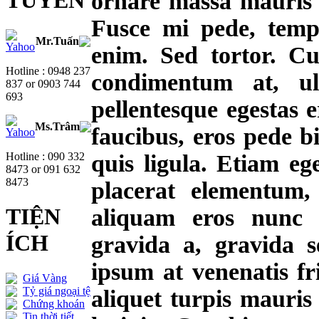
TUYẾN
ornare massa mauris s
Fusce mi pede, tempo
Mr.Tuấn
enim. Sed tortor. Cu
Hotline : 0948 237
condimentum at, ul
837 or 0903 744
693
pellentesque egestas 
Ms.Trâm
faucibus, eros pede b
Hotline : 090 332
quis ligula. Etiam eg
8473 or 091 632
8473
placerat elementum, 
TIỆN
aliquam eros nunc
ÍCH
gravida a, gravida se
ipsum at venenatis fri
Giá Vàng
Tỷ giá ngoại tệ
aliquet turpis mauri
Chứng khoán
Tin thời tiết