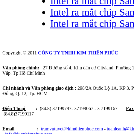
Intel ra mắt chip Sa
Intel ra mắt chip Sa
Intel ra mắt chip Sa
Copyright © 2011
CÔNG TY TNHH KIM THIÊN PHÚC
Văn phòng chính:
27 Đường số 4, Khu dân cư Cityland, Phường 
Vấp, Tp Hồ Chí Minh
Chi nhánh và Văn phòng giao dịch
:
298/2A Quốc Lộ 1A, KP 3, 
Đông, Q. 12, Tp. HCM
Điện Thoại
:
(84.8) 37199797- 37199067 - 3 7199167
Fax
(84.8)37199117
Email
:
tramvutuyet@kimthienphuc.com
-
tuanleanh@ki