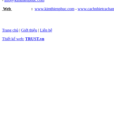
-
info@kimthienphuc.com
Web
:
www.kimthienphuc.com
-
www.cachnhietcacha
Trang chủ
|
Giới thiệu
|
Liên hệ
Thiết kế web:
TRUST.vn