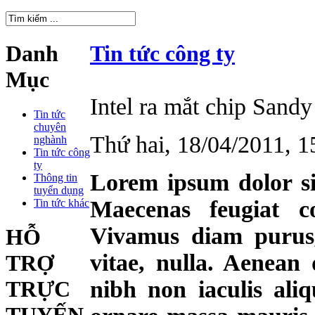
Danh
Tin tức công ty
Mục
Intel ra mắt chip Sandy
Tin tức
chuyên
Thứ hai, 18/04/2011,
nghành
Tin tức công
ty
Lorem ipsum dolor sit
Thông tin
tuyển dụng
Maecenas feugiat c
Tin tức khác
Vivamus diam purus,
HỖ
vitae, nulla. Aenean 
TRỢ
nibh non iaculis ali
TRỰC