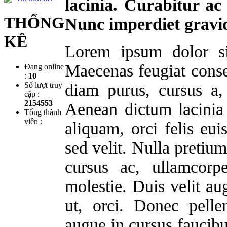
lacinia. Curabitur ac
THỐNG
Nunc imperdiet gravi
KÊ
Lorem ipsum dolor sit
Maecenas feugiat cons
Đang online
:
10
Số lượt truy
diam purus, cursus a,
cập :
2154553
Aenean dictum lacinia 
Tổng thành
viên :
aliquam, orci felis e
sed velit. Nulla pretiu
cursus ac, ullamcorp
molestie. Duis velit au
ut, orci. Donec pelle
augue in cursus faucib