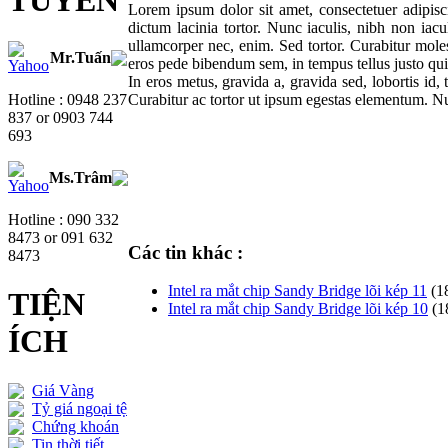
TUYẾN
Lorem ipsum dolor sit amet, consectetuer adipis
dictum lacinia tortor. Nunc iaculis, nibh non iac
ullamcorper nec, enim. Sed tortor. Curabitur moles
Mr.Tuấn
eros pede bibendum sem, in tempus tellus justo qui
In eros metus, gravida a, gravida sed, lobortis id, 
Hotline : 0948 237
Curabitur ac tortor ut ipsum egestas elementum. N
837 or 0903 744
693
Ms.Trâm
Hotline : 090 332
8473 or 091 632
Các tin khác :
8473
Intel ra mắt chip Sandy Bridge lõi kép 11
(1
TIỆN
Intel ra mắt chip Sandy Bridge lõi kép 10
(1
ÍCH
Giá Vàng
Tỷ giá ngoại tệ
Chứng khoán
Tin thời tiết