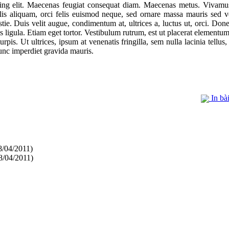
cing elit. Maecenas feugiat consequat diam. Maecenas metus. Vivamus
ulis aliquam, orci felis euismod neque, sed ornare massa mauris sed v
tie. Duis velit augue, condimentum at, ultrices a, luctus ut, orci. Done
s ligula. Etiam eget tortor. Vestibulum rutrum, est ut placerat element
turpis. Ut ultrices, ipsum at venenatis fringilla, sem nulla lacinia tell
unc imperdiet gravida mauris.
In bài
8/04/2011)
8/04/2011)