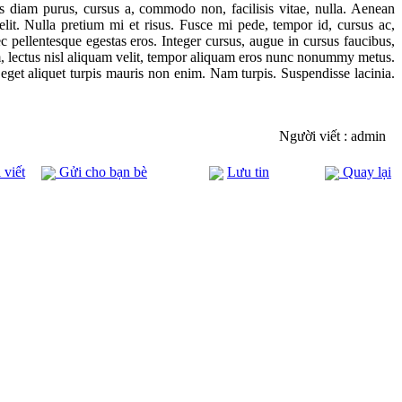
 diam purus, cursus a, commodo non, facilisis vitae, nulla. Aenean
elit. Nulla pretium mi et risus. Fusce mi pede, tempor id, cursus ac,
c pellentesque egestas eros. Integer cursus, augue in cursus faucibus,
um, lectus nisl aliquam velit, tempor aliquam eros nunc nonummy metus.
us, eget aliquet turpis mauris non enim. Nam turpis. Suspendisse lacinia.
Người viết : admin
 viết
Gửi cho bạn bè
Lưu tin
Quay lại