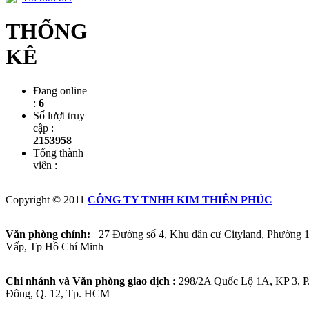
THỐNG
KÊ
Đang online
:
6
Số lượt truy
cập :
2153958
Tổng thành
viên :
Copyright © 2011
CÔNG TY TNHH KIM THIÊN PHÚC
Văn phòng chính:
27 Đường số 4, Khu dân cư Cityland, Phường 
Vấp, Tp Hồ Chí Minh
Chi nhánh và Văn phòng giao dịch
:
298/2A Quốc Lộ 1A, KP 3, 
Đông, Q. 12, Tp. HCM