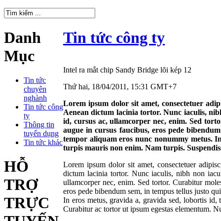
Danh
Tin tức công ty
Mục
Intel ra mắt chip Sandy Bridge lõi kép 12
Tin tức
Thứ hai, 18/04/2011, 15:31 GMT+7
chuyên
nghành
Lorem ipsum dolor sit amet, consectetuer adip
Tin tức công
Aenean dictum lacinia tortor. Nunc iaculis, nib
ty
id, cursus ac, ullamcorper nec, enim. Sed torto
Thông tin
augue in cursus faucibus, eros pede bibendum s
tuyển dụng
tempor aliquam eros nunc nonummy metus. In eros
Tin tức khác
turpis mauris non enim. Nam turpis. Suspendiss
HỖ
Lorem ipsum dolor sit amet, consectetuer adipis
dictum lacinia tortor. Nunc iaculis, nibh non iac
TRỢ
ullamcorper nec, enim. Sed tortor. Curabitur moles
eros pede bibendum sem, in tempus tellus justo qui
TRỰC
In eros metus, gravida a, gravida sed, lobortis id, 
Curabitur ac tortor ut ipsum egestas elementum. N