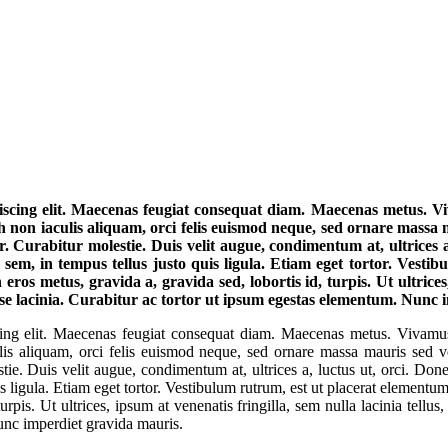
iscing elit. Maecenas feugiat consequat diam. Maecenas metus. Vi
h non iaculis aliquam, orci felis euismod neque, sed ornare massa 
r. Curabitur molestie. Duis velit augue, condimentum at, ultrices a,
em, in tempus tellus justo quis ligula. Etiam eget tortor. Vestibu
 metus, gravida a, gravida sed, lobortis id, turpis. Ut ultrices, ip
e lacinia. Curabitur ac tortor ut ipsum egestas elementum. Nunc 
cing elit. Maecenas feugiat consequat diam. Maecenas metus. Vivamus
ulis aliquam, orci felis euismod neque, sed ornare massa mauris sed v
tie. Duis velit augue, condimentum at, ultrices a, luctus ut, orci. Done
s ligula. Etiam eget tortor. Vestibulum rutrum, est ut placerat element
turpis. Ut ultrices, ipsum at venenatis fringilla, sem nulla lacinia tell
unc imperdiet gravida mauris.