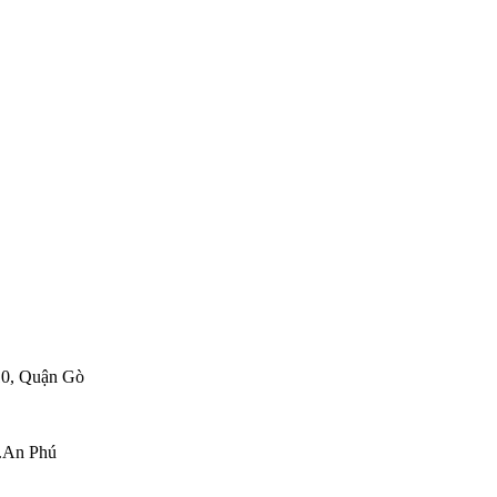
10, Quận Gò
P.An Phú