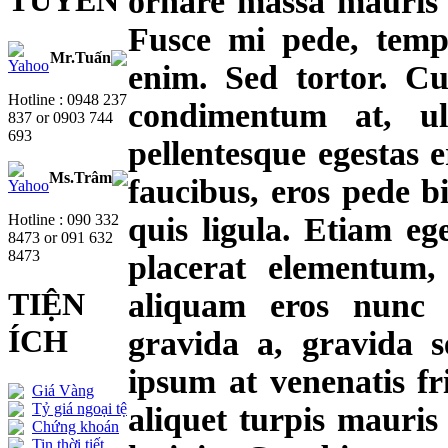
TUYẾN
ornare massa mauris s
Fusce mi pede, tempo
Mr.Tuấn
enim. Sed tortor. Cu
Hotline : 0948 237
condimentum at, ul
837 or 0903 744
693
pellentesque egestas 
Ms.Trâm
faucibus, eros pede b
Hotline : 090 332
quis ligula. Etiam eg
8473 or 091 632
8473
placerat elementum, 
TIỆN
aliquam eros nunc
ÍCH
gravida a, gravida se
ipsum at venenatis fri
Giá Vàng
Tỷ giá ngoại tệ
aliquet turpis mauri
Chứng khoán
Tin thời tiết