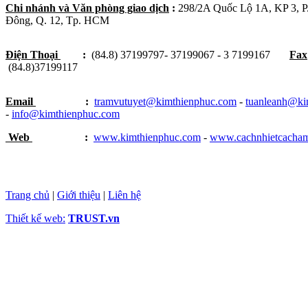
Chi nhánh và Văn phòng giao dịch
:
298/2A Quốc Lộ 1A, KP 3, 
Đông, Q. 12, Tp. HCM
Điện Thoại
:
(84.8) 37199797- 37199067 - 3 7199167
Fax
(84.8)37199117
Email
:
tramvutuyet@kimthienphuc.com
-
tuanleanh@ki
-
info@kimthienphuc.com
Web
:
www.kimthienphuc.com
-
www.cachnhietcacha
Trang chủ
|
Giới thiệu
|
Liên hệ
Thiết kế web:
TRUST.vn