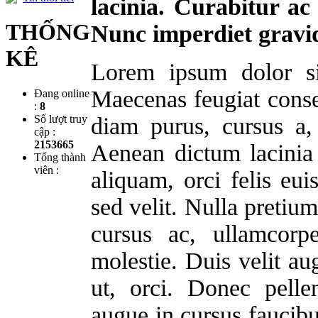
lacinia. Curabitur ac
THỐNG
Nunc imperdiet gravi
KÊ
Lorem ipsum dolor sit
Maecenas feugiat cons
Đang online
:
8
Số lượt truy
diam purus, cursus a,
cập :
2153665
Aenean dictum lacinia 
Tổng thành
viên :
aliquam, orci felis e
sed velit. Nulla pretiu
cursus ac, ullamcorp
molestie. Duis velit au
ut, orci. Donec pelle
augue in cursus faucib