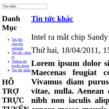
Danh
Tin tức khác
Mục
Intel ra mắt chip Sandy
Tin tức
chuyên
Thứ hai, 18/04/2011,
nghành
Tin tức công
ty
Lorem ipsum dolor sit
Thông tin
tuyển dụng
Maecenas feugiat c
Tin tức khác
Vivamus diam purus,
HỖ
vitae, nulla. Aenean 
TRỢ
nibh non iaculis ali
TRỰC